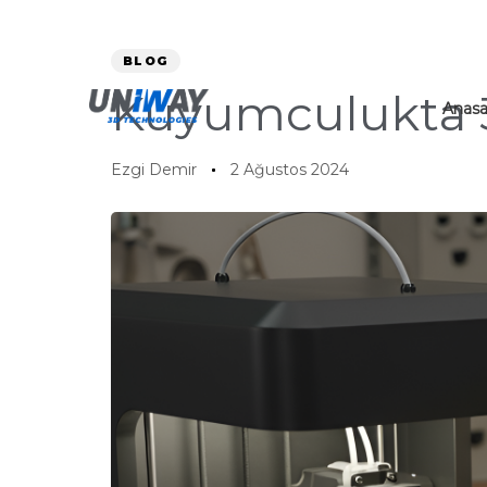
Skip
Skip
Author
Published
PUBLISHED
links
to
on:
IN:
BLOG
content
Kuyumculukta 3
Anasa
Ezgi Demir
2 Ağustos 2024