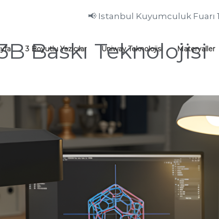
📢 Istanbul Kuyumculuk Fuarı 
B Baskı Teknolojisi
yfa
3 Boyutlu Yazıcılar
Uniway Teknolojisi
Materyaller