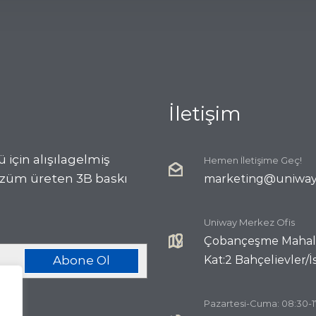
İletişim
için alışılagelmiş
Hemen İletişime Geç!
çözüm üreten 3B baskı
marketing@uniway.
Uniway Merkez Ofis
Çobançeşme Mahalle
Abone Ol
Kat:2 Bahçelievler/
Pazartesi-Cuma: 08:30-1