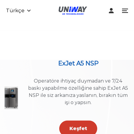
Skip
Skip
Türkçe
links
to
To
content
na
ExJet A5 NSP
Operatöre ihtiyaç duymadan ve 7/24
baskı yapabilme özelliğine sahip ExJet A5
NSP ile siz arkanıza yaslanın, bırakın tüm
işi o yapsın.
Keşfet