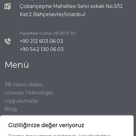
Çobançeşme Mahallesi Selvi sokak No:3/12
Kat:2 Bahçelievler/İstanbul
Pazartesi-Cuma: 08:30-17:30
+90 212 603 06 03
+90 542 130 06 03
Menü
3B Yazıcı Ailesi
Uniway Teknolojisi
Uygulamalar
Blog
Hakkımızda
Gizliliğinize değer veriyoruz
Destek
İletişim