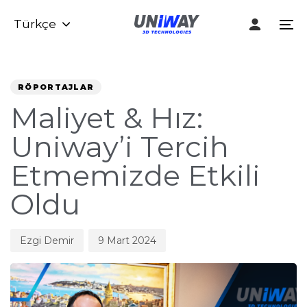
Skip
Skip
Türkçe
links
to
To
content
na
Author
Published
PUBLISHED
on:
IN:
RÖPORTAJLAR
Maliyet & Hız:
Uniway’i Tercih
Etmemizde Etkili
Oldu
Ezgi Demir
9 Mart 2024